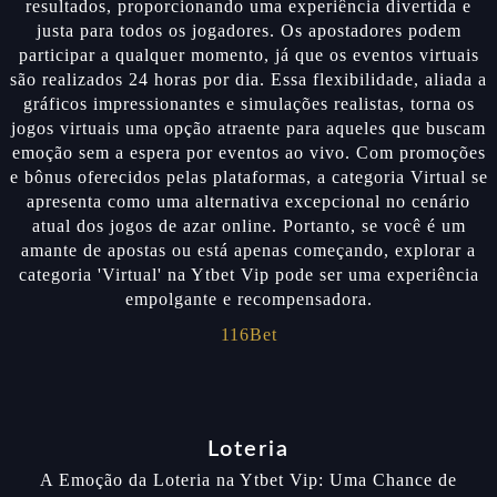
resultados, proporcionando uma experiência divertida e
justa para todos os jogadores. Os apostadores podem
participar a qualquer momento, já que os eventos virtuais
são realizados 24 horas por dia. Essa flexibilidade, aliada a
gráficos impressionantes e simulações realistas, torna os
jogos virtuais uma opção atraente para aqueles que buscam
emoção sem a espera por eventos ao vivo. Com promoções
e bônus oferecidos pelas plataformas, a categoria Virtual se
apresenta como uma alternativa excepcional no cenário
atual dos jogos de azar online. Portanto, se você é um
amante de apostas ou está apenas começando, explorar a
categoria 'Virtual' na Ytbet Vip pode ser uma experiência
empolgante e recompensadora.
116Bet
Loteria
A Emoção da Loteria na Ytbet Vip: Uma Chance de