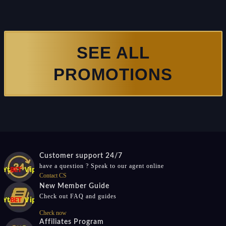
SEE ALL
PROMOTIONS
Customer support 24/7
have a question ? Speak to our agent online
Contact CS
New Member Guide
Check out FAQ and guides
Check now
Affiliates Program