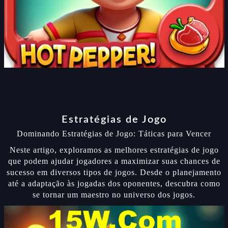
Estratégias de Jogo
Dominando Estratégias de Jogo: Táticas para Vencer
Neste artigo, exploramos as melhores estratégias de jogo
que podem ajudar jogadores a maximizar suas chances de
sucesso em diversos tipos de jogos. Desde o planejamento
até a adaptação às jogadas dos oponentes, descubra como
se tornar um maestro no universo dos jogos.