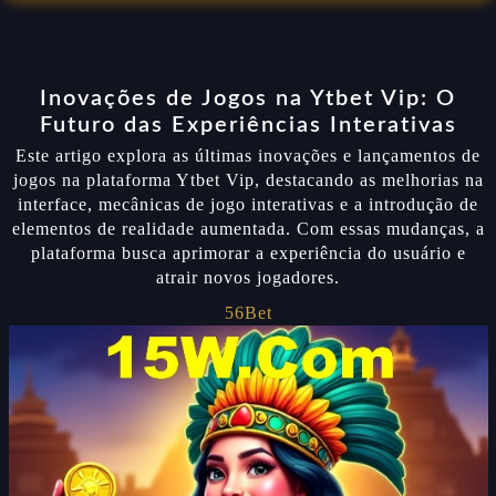
Inovações de Jogos na Ytbet Vip: O
Futuro das Experiências Interativas
Este artigo explora as últimas inovações e lançamentos de
jogos na plataforma Ytbet Vip, destacando as melhorias na
interface, mecânicas de jogo interativas e a introdução de
elementos de realidade aumentada. Com essas mudanças, a
plataforma busca aprimorar a experiência do usuário e
atrair novos jogadores.
56Bet