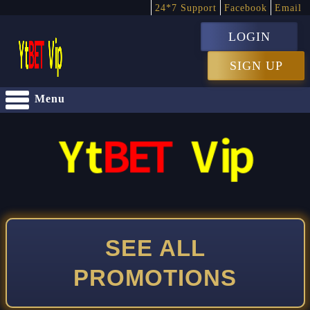
24*7 Support
Facebook
Email
LOGIN
SIGN UP
Menu
SEE ALL
PROMOTIONS