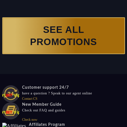
SEE ALL
PROMOTIONS
Customer support 24/7
have a question ? Speak to our agent online
Contact CS
New Member Guide
Check out FAQ and guides
Check now
Affiliates Program