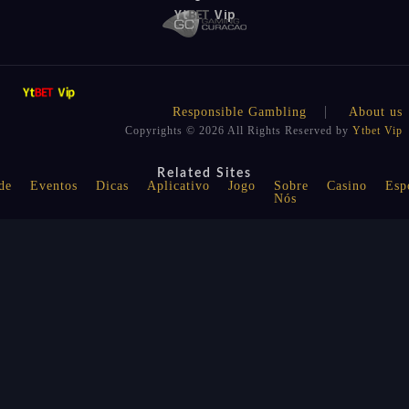
Responsible Gambling
About us
Copyrights © 2026 All Rights Reserved by
Ytbet Vip
Related Sites
de
Eventos
Dicas
Aplicativo
Jogo
Sobre
Casino
Esp
Nós