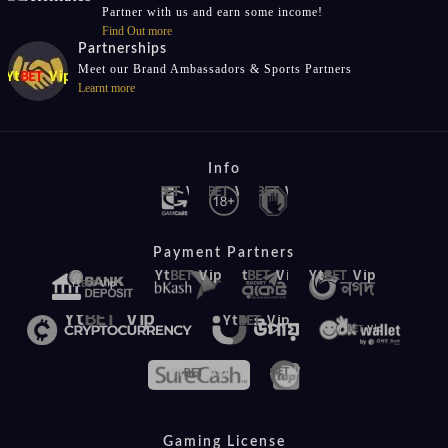
Partner with us and earn some income!
Find Out more
Partnerships
Meet our Brand Ambassadors & Sports Partners
Learnt more
Info
Payment Partners
Gaming License