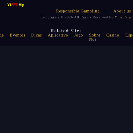
Responsible Gambling
About us
Copyrights © 2026 All Rights Reserved by
Ytbet Vip
Related Sites
de
Eventos
Dicas
Aplicativo
Jogo
Sobre
Casino
Esp
Nós