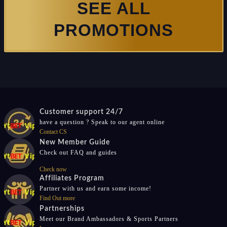
SEE ALL
PROMOTIONS
Customer support 24/7
have a question ? Speak to our agent online
Contact CS
New Member Guide
Check out FAQ and guides
Check now
Affiliates Program
Partner with us and earn some income!
Find Out more
Partnerships
Meet our Brand Ambassadors & Sports Partners