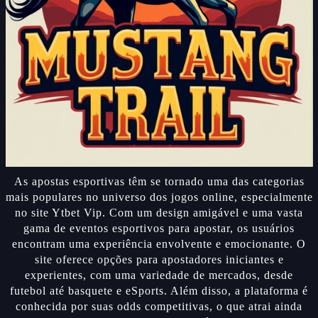
As apostas esportivas têm se tornado uma das categorias
mais populares no universo dos jogos online, especialmente
no site Ytbet Vip. Com um design amigável e uma vasta
gama de eventos esportivos para apostar, os usuários
encontram uma experiência envolvente e emocionante. O
site oferece opções para apostadores iniciantes e
experientes, com uma variedade de mercados, desde
futebol até basquete e eSports. Além disso, a plataforma é
conhecida por suas odds competitivas, o que atrai ainda