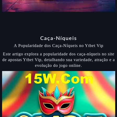
Caça-Níqueis
A Popularidade dos Caça-Níqueis no Ytbet Vip
Este artigo explora a popularidade dos caça-níqueis no site
de apostas Ytbet Vip, detalhando sua variedade, atração e a
evolução do jogo online.