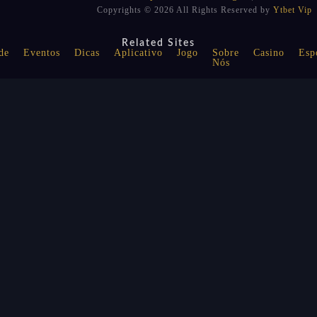
Copyrights © 2026 All Rights Reserved by
Ytbet Vip
Related Sites
de
Eventos
Dicas
Aplicativo
Jogo
Sobre
Casino
Esp
Nós