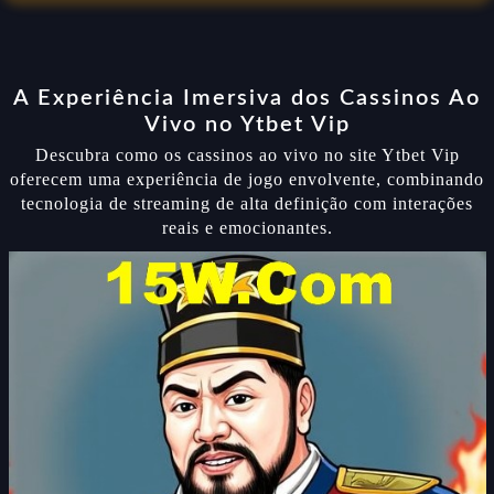
A Experiência Imersiva dos Cassinos Ao
Vivo no Ytbet Vip
Descubra como os cassinos ao vivo no site Ytbet Vip
oferecem uma experiência de jogo envolvente, combinando
tecnologia de streaming de alta definição com interações
reais e emocionantes.