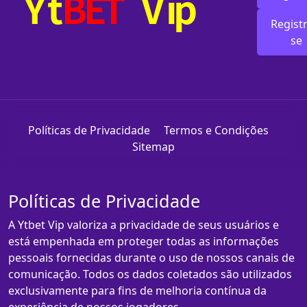
Registr
se
Políticas de Privacidade
Termos e Condições
Sitemap
Políticas de Privacidade
A Ytbet Vip valoriza a privacidade de seus usuários e
está empenhada em proteger todas as informações
pessoais fornecidas durante o uso de nossos canais de
comunicação. Todos os dados coletados são utilizados
exclusivamente para fins de melhoria contínua da