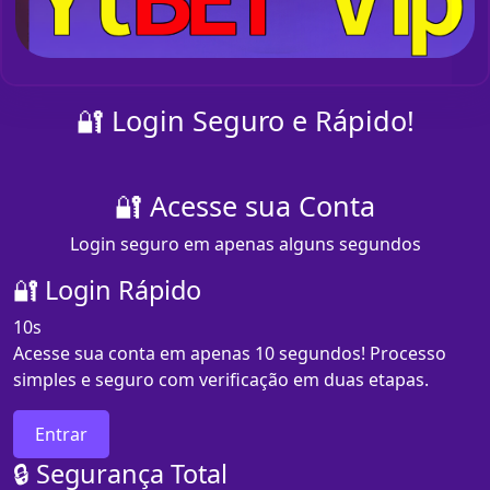
🔐 Login Seguro e Rápido!
🔐 Acesse sua Conta
Login seguro em apenas alguns segundos
🔐 Login Rápido
10s
Acesse sua conta em apenas 10 segundos! Processo
simples e seguro com verificação em duas etapas.
Entrar
🔒 Segurança Total