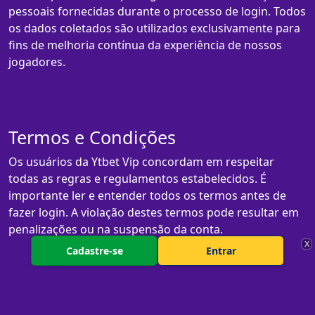
pessoais fornecidas durante o processo de login. Todos
os dados coletados são utilizados exclusivamente para
fins de melhoria contínua da experiência de nossos
jogadores.
Termos e Condições
Os usuários da Ytbet Vip concordam em respeitar
todas as regras e regulamentos estabelecidos. É
importante ler e entender todos os termos antes de
fazer login. A violação destes termos pode resultar em
penalizações ou na suspensão da conta.
X
Cadastre-se
Entrar