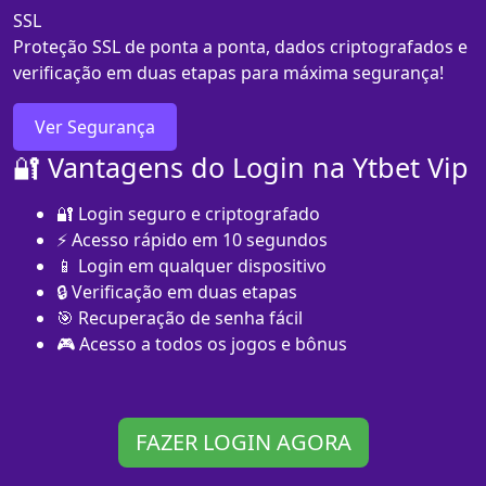
SSL
Proteção SSL de ponta a ponta, dados criptografados e
verificação em duas etapas para máxima segurança!
Ver Segurança
🔐 Vantagens do Login na Ytbet Vip
🔐 Login seguro e criptografado
⚡ Acesso rápido em 10 segundos
📱 Login em qualquer dispositivo
🔒 Verificação em duas etapas
🎯 Recuperação de senha fácil
🎮 Acesso a todos os jogos e bônus
FAZER LOGIN AGORA