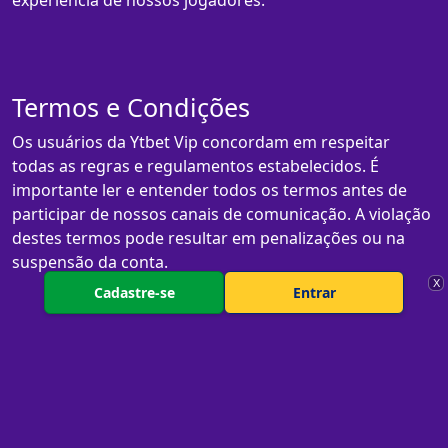
experiência de nossos jogadores.
Termos e Condições
Os usuários da Ytbet Vip concordam em respeitar
todas as regras e regulamentos estabelecidos. É
importante ler e entender todos os termos antes de
participar de nossos canais de comunicação. A violação
destes termos pode resultar em penalizações ou na
suspensão da conta.
X
Cadastre-se
Entrar