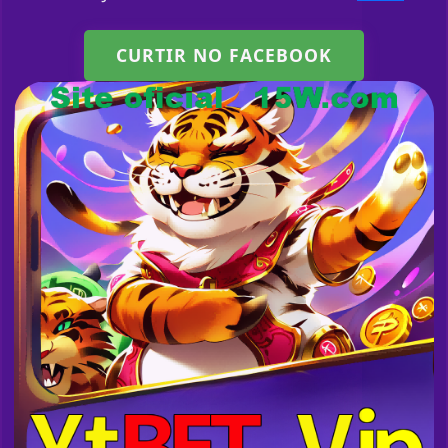
CURTIR NO FACEBOOK