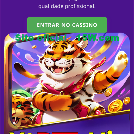
qualidade profissional.
ENTRAR NO CASSINO