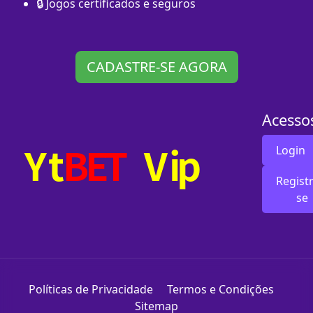
🔒 Jogos certificados e seguros
CADASTRE-SE AGORA
Acesso
Login
Registr
se
Políticas de Privacidade
Termos e Condições
Sitemap