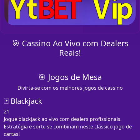
🎯 Cassino Ao Vivo com Dealers
Reais!
🎯 Jogos de Mesa
Divirta-se com os melhores jogos de cassino
🃏 Blackjack
21
Jogue blackjack ao vivo com dealers profissionais.
Estratégia e sorte se combinam neste clássico jogo de
cartas!