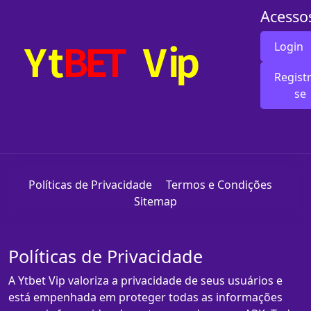
Acesso
Login
Registr
se
Políticas de Privacidade
Termos e Condições
Sitemap
Políticas de Privacidade
A Ytbet Vip valoriza a privacidade de seus usuários e
está empenhada em proteger todas as informações