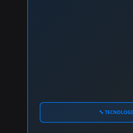
🔧
TECNOLOGI