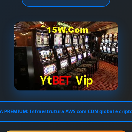
A PREMIUM:
Infraestrutura AWS com CDN global e cripto