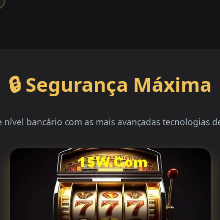
🔒 Segurança Máxima
e nível bancário com as mais avançadas tecnologias d