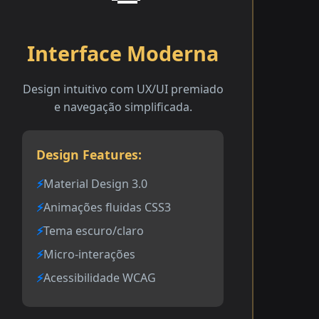
Interface Moderna
Design intuitivo com UX/UI premiado
e navegação simplificada.
Design Features:
Material Design 3.0
Animações fluidas CSS3
Tema escuro/claro
Micro-interações
Acessibilidade WCAG