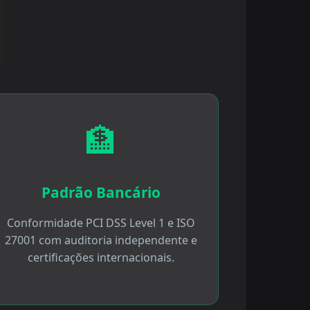
🏦
Padrão Bancário
Conformidade PCI DSS Level 1 e ISO
27001 com auditoria independente e
certificações internacionais.