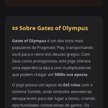
📜 Sobre Gates of Olympus
Gates of Olympus
é um dos slots mais
populares da Pragmatic Play, transportando
você para o reino dos deuses gregos. Com
Zeus como protagonista, este jogo oferece
uma experiência épica com multiplicadores
que podem chegar até
5000x sua aposta
.
O jogo possui um layout de
6x5 rolos
com o
sistema Tumble, onde símbolos vencedores
desaparecem para dar lugar a novos, criando
oportunidades consecutivas de ganho. Os