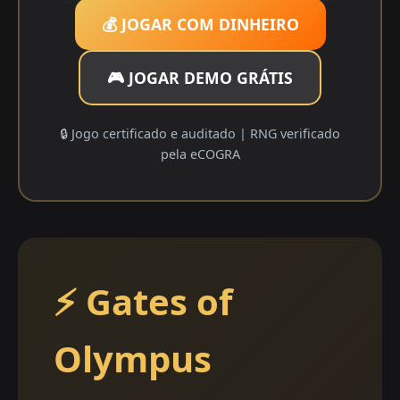
💰 JOGAR COM DINHEIRO
🎮 JOGAR DEMO GRÁTIS
🔒 Jogo certificado e auditado | RNG verificado
pela eCOGRA
⚡ Gates of
Olympus