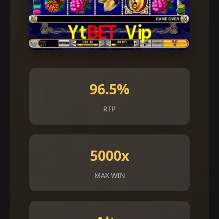
96.5%
RTP
5000x
MAX WIN