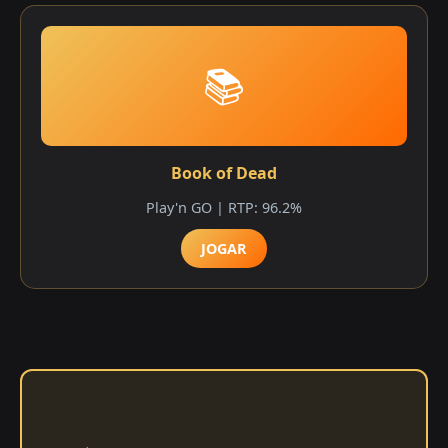
📚
Book of Dead
Play'n GO | RTP: 96.2%
JOGAR