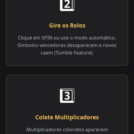
2️⃣
Gire os Rolos
Clique em SPIN ou use o modo automático.
Símbolos vencedores desaparecem e novos
caem (Tumble Feature).
3️⃣
Colete Multiplicadores
Multiplicadores coloridos aparecem