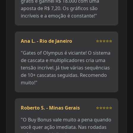
grátis e ganhei R$ 18.000 com uma
aposta de R$ 7,20. Os gráficos são
incríveis e a emoção é constante!"
Ana L. - Rio de Janeiro
⭐⭐⭐⭐⭐
"Gates of Olympus é viciante! O sistema
de cascata e multiplicadores cria uma
tensão incrível. Já tive várias sequências
de 10+ cascatas seguidas. Recomendo
muito!"
Roberto S. - Minas Gerais
⭐⭐⭐⭐⭐
"O Buy Bonus vale muito a pena quando
você quer ação imediata. Nas rodadas