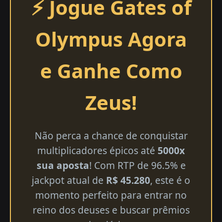
⚡ Jogue Gates of
Olympus Agora
e Ganhe Como
Zeus!
Não perca a chance de conquistar
multiplicadores épicos até
5000x
sua aposta
! Com RTP de 96.5% e
jackpot atual de
R$ 45.280
, este é o
momento perfeito para entrar no
reino dos deuses e buscar prêmios