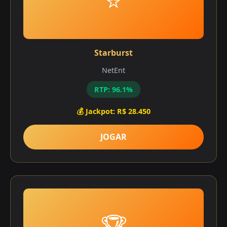
⭐
Starburst
NetEnt
RTP: 96.1%
💰 Jackpot: R$ 28.450
JOGAR
🏆