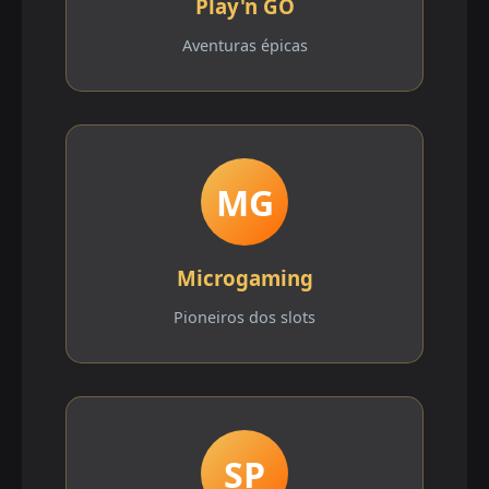
Play'n GO
Aventuras épicas
MG
Microgaming
Pioneiros dos slots
SP