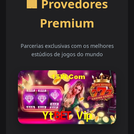
🏢 Provedores
Premium
Parcerias exclusivas com os melhores
estúdios de jogos do mundo