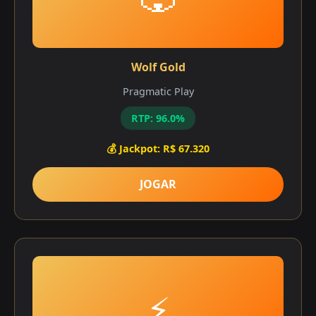
Wolf Gold
Pragmatic Play
RTP: 96.0%
💰 Jackpot: R$ 67.320
JOGAR
⚡