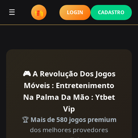
☰
LOGIN
CADASTRO
🎮 A Revolução Dos Jogos
Móveis : Entretenimento
Na Palma Da Mão : Ytbet
Vip
🏆
Mais de 580 jogos premium
dos melhores provedores