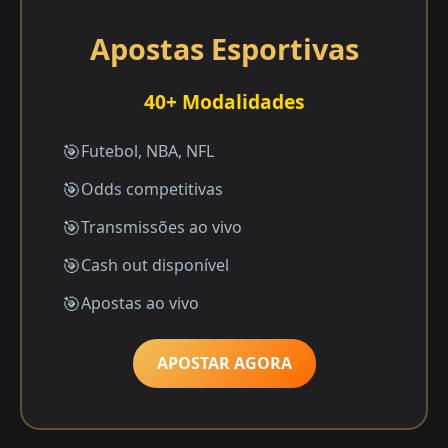
Apostas Esportivas
40+ Modalidades
Futebol, NBA, NFL
Odds competitivas
Transmissões ao vivo
Cash out disponível
Apostas ao vivo
APOSTAR AGORA