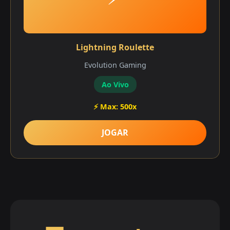
Lightning Roulette
Evolution Gaming
Ao Vivo
⚡ Max: 500x
JOGAR