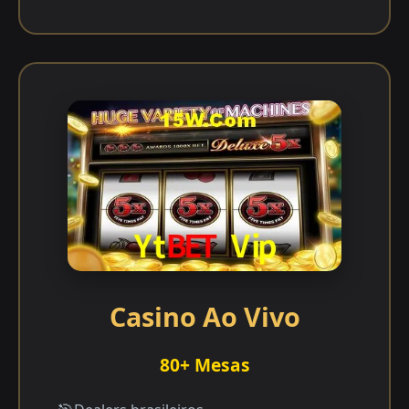
Casino Ao Vivo
80+ Mesas