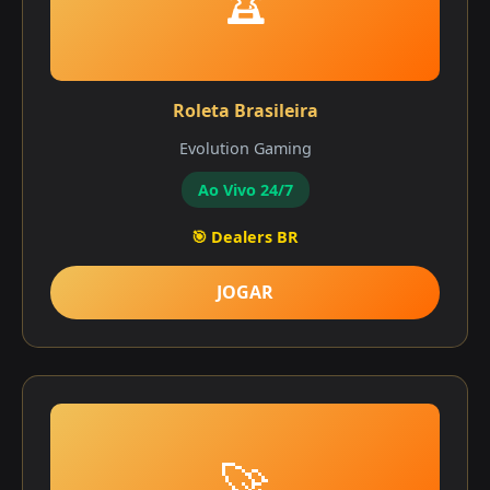
Roleta Brasileira
Evolution Gaming
Ao Vivo 24/7
🎯 Dealers BR
JOGAR
🚀