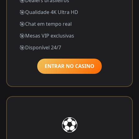
Dealers brasileiros
Qualidade 4K Ultra HD
Chat em tempo real
Mesas VIP exclusivas
Disponível 24/7
ENTRAR NO CASINO
⚽