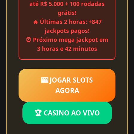
até R$ 5.000 + 100 rodadas
grátis!
🔥 Últimas 2 horas: +847
jackpots pagos!
⏰ Próximo mega jackpot em
3 horas e 42 minutos
🎰 JOGAR SLOTS
AGORA
🏆 CASINO AO VIVO