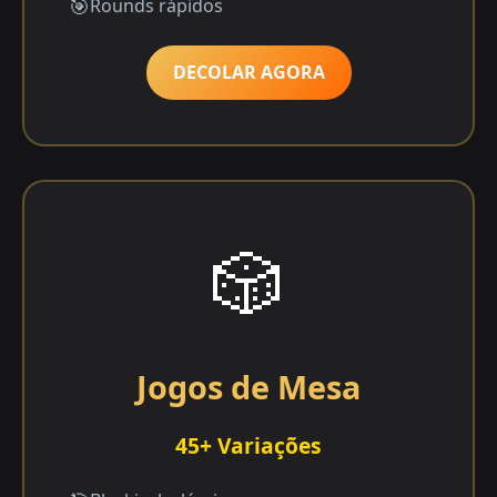
Rounds rápidos
DECOLAR AGORA
🎲
Jogos de Mesa
45+ Variações