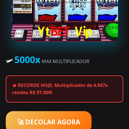
5000x
🛩️
MAX MULTIPLICADOR
🔥
RECORDE HOJE:
Multiplicador de 4.847x
rendeu R$ 97.000!
🚀 DECOLAR AGORA