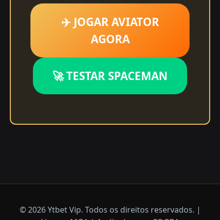
✈️ JOGAR AVIATOR
AGORA
🚀 TESTAR SPACEMAN
© 2026 Ytbet Vip. Todos os direitos reservados. |