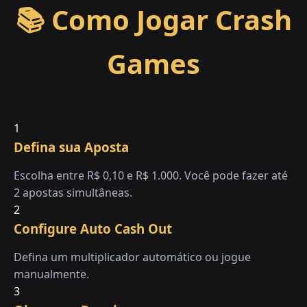
📚 Como Jogar Crash
Games
1
Defina sua Aposta
Escolha entre R$ 0,10 e R$ 1.000. Você pode fazer até
2 apostas simultâneas.
2
Configure Auto Cash Out
Defina um multiplicador automático ou jogue
manualmente.
3