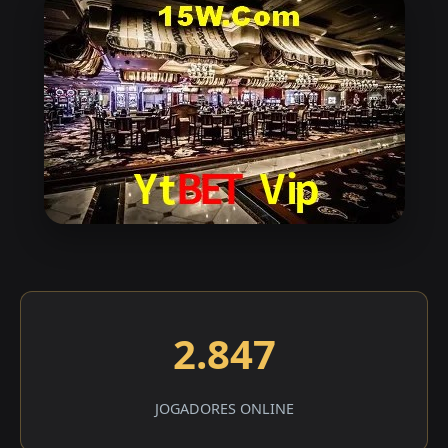
2.847
JOGADORES ONLINE