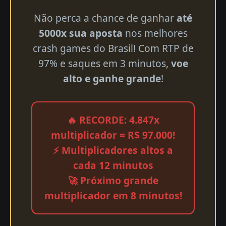
Não perca a chance de ganhar
até
5000x sua aposta
nos melhores
crash games do Brasil! Com RTP de
97% e saques em 3 minutos,
voe
alto e ganhe grande
!
🔥 RECORDE: 4.847x
multiplicador = R$ 97.000!
⚡ Multiplicadores altos a
cada 12 minutos
🚀 Próximo grande
multiplicador em 8 minutos!