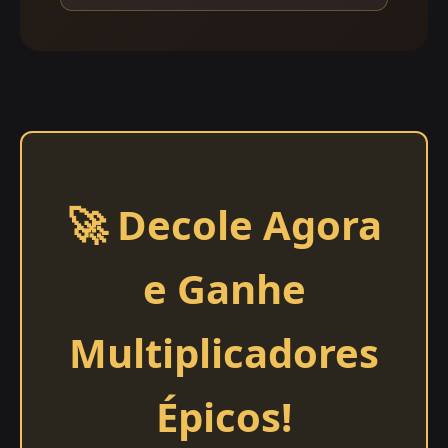
🚀 Decole Agora
e Ganhe
Multiplicadores
Épicos!