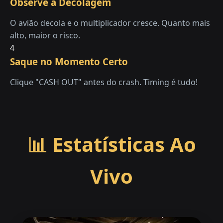
Observe a Decolagem
O avião decola e o multiplicador cresce. Quanto mais
alto, maior o risco.
4
Saque no Momento Certo
Clique "CASH OUT" antes do crash. Timing é tudo!
📊 Estatísticas Ao
Vivo