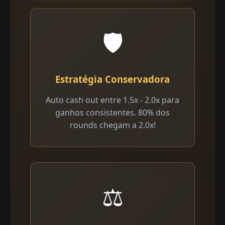
🛡️
Estratégia Conservadora
Auto cash out entre 1.5x - 2.0x para
ganhos consistentes. 80% dos
rounds chegam a 2.0x!
⚖️