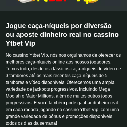
Jogue caça-níqueis por diversão
ou aposte dinheiro real no cassino
Ytbet Vip
No cassino Ytbet Vip, nós nos orgulhamos de oferecer os
melhores caça-níqueis online aos nossos jogadores.
Temos tudo, desde os clássicos caça-níqueis de vídeo de
3 tambores até os mais recentes caça-níqueis de 5
tambores e vídeo disponíveis. Oferecemos uma ampla
variedade de jackpots progressivos, incluindo Mega
Moolah e Major Millions, além de muitos outros jogos
progressivos. E você também pode ganhar dinheiro real
em cada rodada jogando no cassino Ytbet Vip, com uma
grande variedade de bônus e promoções disponíveis
todos os dias da semana!