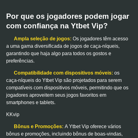
Por que os jogadores podem jogar
com confiança na Ytbet Vip?
Ampla seleção de jogos:
Os jogadores têm acesso
a uma gama diversificada de jogos de caça-níqueis,
garantindo que haja algo para todos os gostos e
preferências.
Compatibilidade com dispositivos móveis:
os
caça-níqueis do Ytbet Vip são projetados para serem
compatíveis com dispositivos móveis, permitindo que os
jogadores aproveitem seus jogos favoritos em
smartphones e tablets.
KKvip
Bônus e Promoções:
A Ytbet Vip oferece vários
bônus e promoções, incluindo bônus de boas-vindas,