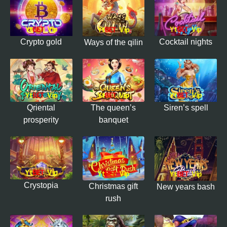
Crypto gold
Cocktail nights
Ways of the qilin
The queen’s
Siren’s spell
Qriental
banquet
prosperity
Crystopia
Christmas gift
New years bash
rush