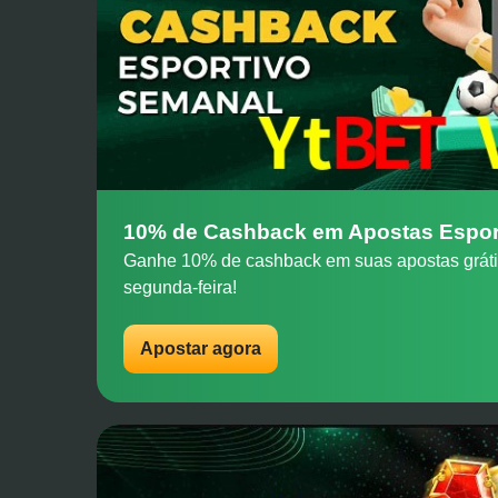
10% de Cashback em Apostas Espor
Ganhe 10% de cashback em suas apostas gráti
segunda-feira!
Apostar agora