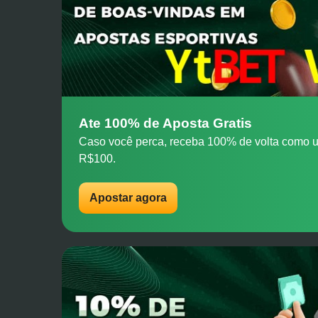
Ate 100% de Aposta Gratis
Caso você perca, receba 100% de volta como u
R$100.
Apostar agora