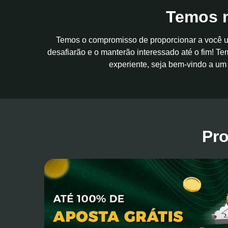
Temos n
Temos o compromisso de proporcionar a você um
desafiarão e o manterão interessado até o fim! 
experiente, seja bem-vindo a u
Pro