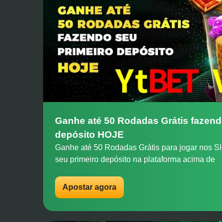
Ganhe até 50 Rodadas Grátis fazend
depósito HOJE
Ganhe até 50 Rodadas Grátis para jogar nos Sl
seu primeiro depósito na plataforma acima de
Apostar agora