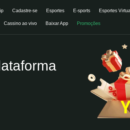
ip
Cadastre-se
Esportes
E-sports
Esportes Virtua
Cassino ao vivo
Baixar App
Promoções
lataforma