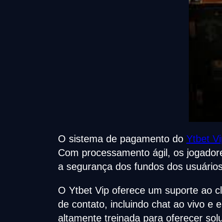
O sistema de pagamento do
Ytbet Vi
Com processamento ágil, os jogador
a segurança dos fundos dos usuários,
O Ytbet Vip oferece um suporte ao cl
de contato, incluindo chat ao vivo e 
altamente treinada para oferecer sol