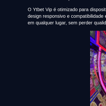
O Ytbet Vip é otimizado para disposi
design responsivo e compatibilidade 
em qualquer lugar, sem perder qual