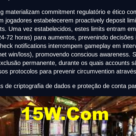
g materializam commitment regulatório e ético co
m jogadores estabelecerem proactively deposit limi
imits. Uma vez estabelecidos, estes limits entram 
 24-72 horas) para aumentos, prevenindo decisões
heck notifications interrompem gameplay em inter
net win/loss), promovendo conscious awareness. S
exclusão permanente, durante os quais accounts s
s protocolos para prevenir circumvention através 
s de criptografia de dados e proteção de conta p