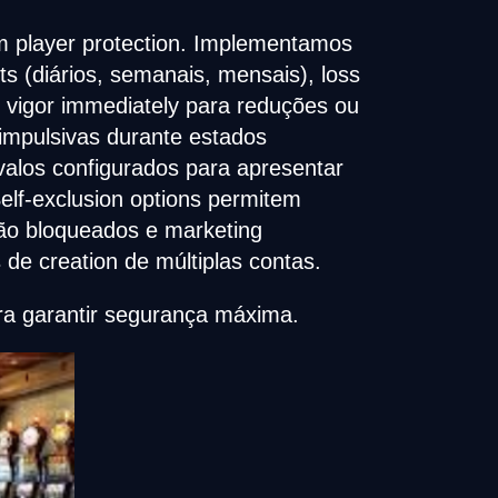
m player protection. Implementamos
ts (diários, semanais, mensais), loss
em vigor immediately para reduções ou
 impulsivas durante estados
valos configurados para apresentar
elf-exclusion options permitem
ão bloqueados e marketing
de creation de múltiplas contas.
ara garantir segurança máxima.