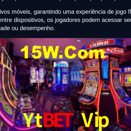
tivos móveis, garantindo uma experiência de jogo 
entre dispositivos, os jogadores podem acessar seu
idade ou desempenho.