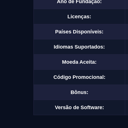
Ano de Fundação:
Licenças:
Países Disponíveis:
Idiomas Suportados:
Moeda Aceita:
Código Promocional:
Bônus:
Versão de Software: