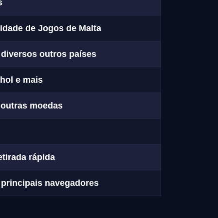
s
idade de Jogos de Malta
 diversos outros países
hol e mais
s outras moedas
tirada rápida
 principais navegadores