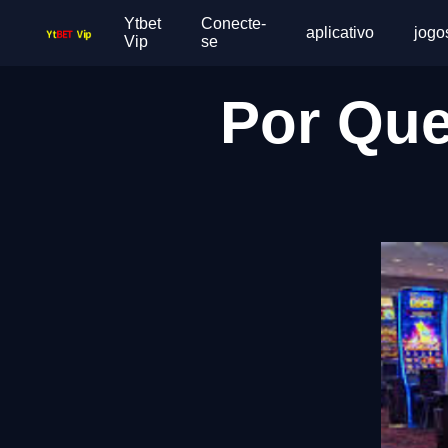
Ytbet
Conecte-
aplicativo
jogo
Vip
se
Por Que