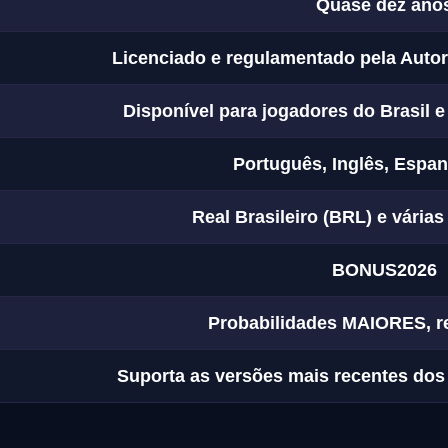
Quase dez ano
Licenciado e regulamentado pela Autor
Disponível para jogadores do Brasil e
Português, Inglês, Espan
Real Brasileiro (BRL) e vária
BONUS2026
Probabilidades MAIORES, re
Suporta as versões mais recentes dos