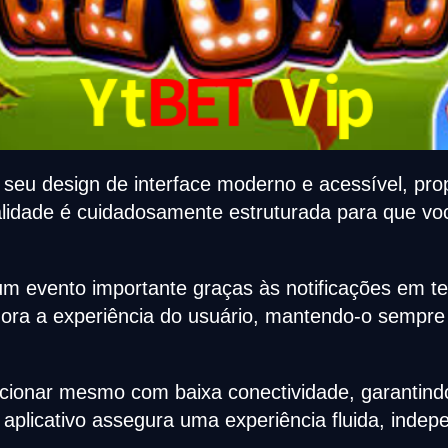
or seu design de interface moderno e acessível, 
onalidade é cuidadosamente estruturada para que v
m evento importante graças às notificações em te
hora a experiência do usuário, mantendo-o sempre 
ncionar mesmo com baixa conectividade, garantin
o aplicativo assegura uma experiência fluida, ind