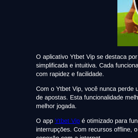
O aplicativo Ytbet Vip se destaca p
simplificada e intuitiva. Cada funci
com rapidez e facilidade.
Com o Ytbet Vip, você nunca perde u
de apostas. Esta funcionalidade mel
melhor jogada.
O app
Ytbet Vip
é otimizado para fu
interrupções. Com recursos offline, 