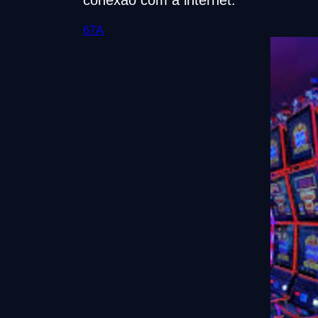
conexão com a internet.
67A