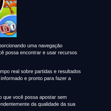
proporcionando uma navegação
ocê possa encontrar e usar recursos
mpo real sobre partidas e resultados
informado e pronto para fazer a
do que você possa apostar sem
ependentemente da qualidade da sua