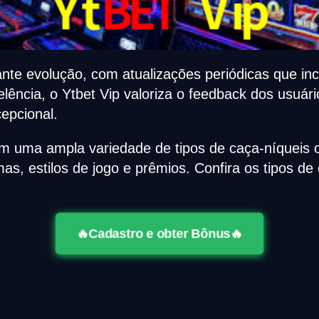
tante evolução, com atualizações periódicas que i
ência, o Ytbet Vip valoriza o feedback dos usuár
epcional.
am uma ampla variedade de tipos de caça-níqueis 
mas, estilos de jogo e prêmios. Confira os tipos de
🔥Cadastro e obter Bônus🔥