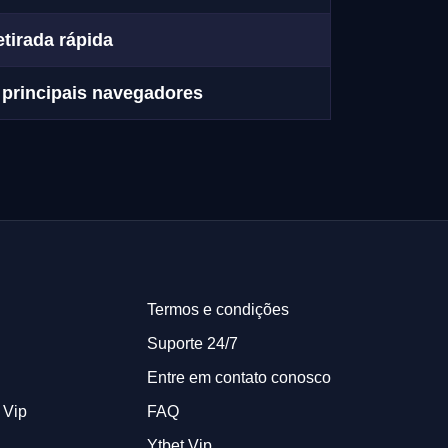
tirada rápida
 principais navegadores
Termos e condições
Suporte 24/7
Entre em contato conosco
 Vip
FAQ
Ytbet Vip